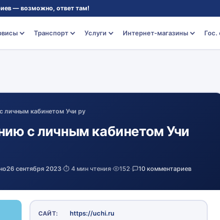
иев — возможно, ответ там!
рвисы
Транспорт
Услуги
Интернет-магазины
Гос.
с личным кабинетом Учи ру
нию с личным кабинетом Учи
но
26 сентября 2023
·
⏱️ 4 мин чтения
·
152
·
10 комментариев
https://uchi.ru
САЙТ: