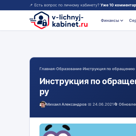
📌 Есть вопрос по личному кабинету?
Уже 10 комментар
Финансы
Се
Главная
›
Образование
›
Инструкция по обращению 
Инструкция по обраще
ру
Михаил Александров
·
📅 24.06.2021
🔄 Обновле