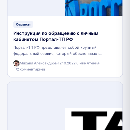
Сервисы
Инструкция по обращению с личным
кабинетом Портал-ТП РФ
Портал-ТП РФ представляет собой крупный
федеральный сервис, который обеспечивает
доступом к энергетическим ресурсам
Михаил Александров
·
12.10.2022
·
6 мин чтения
·
многочисленные города и регионы России. На
2 комментариев
данный момент это…