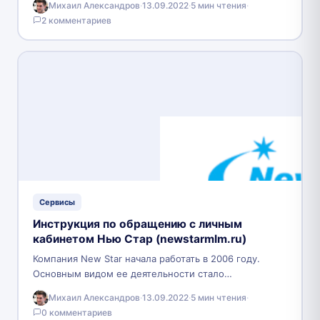
Михаил Александров
·
13.09.2022
·
5 мин чтения
·
отходов. Предприятие, основанное в 1997…
2 комментариев
Сервисы
Инструкция по обращению с личным
кабинетом Нью Стар (newstarmlm.ru)
Компания New Star начала работать в 2006 году.
Основным видом ее деятельности стало
предложение и реализации продукции
Михаил Александров
·
13.09.2022
·
5 мин чтения
·
повседневного спроса своим партнерам. За…
0 комментариев