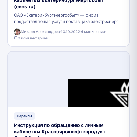
кабинетом Екатеринбургэнергосбыт
(eens.ru)
ОАО «Екатеринбургэнергосбыт» — фирма,
предоставляющая услуги поставщика электроэнергии
для жителей Екатеринбурга и близлежащих районов.
Михаил Александров
·
10.10.2022
·
4 мин чтения
·
Генерирующий оптовый поставщик для удобства
0 комментариев
сбора показаний за…
Сервисы
Инструкция по обращению с личным
кабинетом Красноярскнефтепродукт