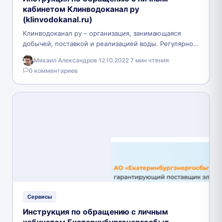
кабинетом Клинводоканал ру
(klinvodokanal.ru)
Клинводоканал ру – организация, занимающаяся
добычей, поставкой и реализацией воды. Регулярно
проводится контроль за качеством питьевой воды,
Михаил Александров
·
12.10.2022
·
7 мин чтения
·
которая поставляется жителям города. Для…
0 комментариев
Сервисы
Инструкция по обращению с личным