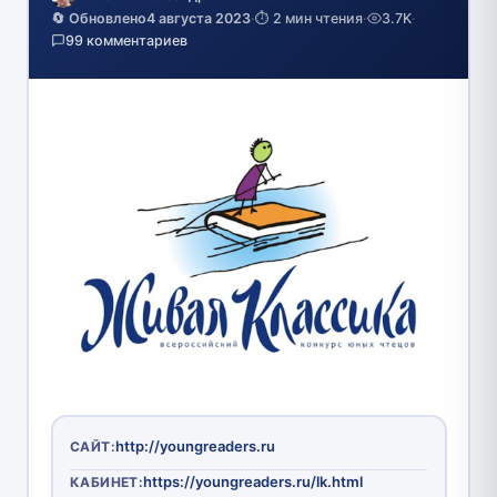
🔄 Обновлено
4 августа 2023
·
⏱️ 2 мин чтения
·
3.7K
·
99 комментариев
http://youngreaders.ru
САЙТ:
https://youngreaders.ru/lk.html
КАБИНЕТ: