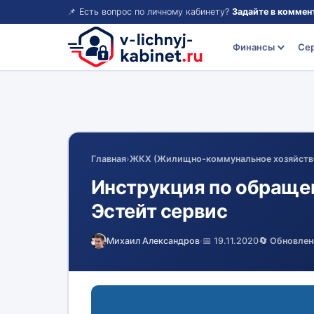
📌 Есть вопрос по личному кабинету?
Задайте в коммен
Финансы
Се
Главная
›
ЖКХ (Жилищно-коммунальное хозяйств
Инструкция по обраще
Эстейт сервис
Михаил Александров
·
📅 19.11.2020
🔄 Обновлен