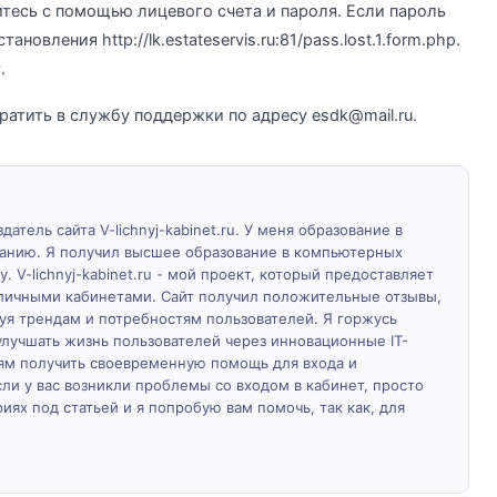
тесь с помощью лицевого счета и пароля. Если пароль
новления http://lk.estateservis.ru:81/pass.lost.1.form.php.
.
атить в службу поддержки по адресу esdk@mail.ru.
атель сайта V-lichnyj-kabinet.ru. У меня образование в
ванию. Я получил высшее образование в компьютерных
у. V-lichnyj-kabinet.ru - мой проект, который предоставляет
личными кабинетами. Сайт получил положительные отзывы,
дуя трендам и потребностям пользователей. Я горжусь
лучшать жизнь пользователей через инновационные IT-
м получить своевременную помощь для входа и
ли у вас возникли проблемы со входом в кабинет, просто
ях под статьей и я попробую вам помочь, так как, для