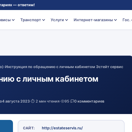
тариях — ответим!
рвисы
Транспорт
Услуги
Интернет-магазины
Гос.
о)
›
Инструкция по обращению с личным кабинетом Эстейт сервис
нию с личным кабинетом
о
4 августа 2023
·
⏱️ 2 мин чтения
·
95
·
0 комментариев
http://estateservis.ru/
САЙТ: