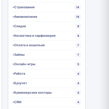
Страхование
14
Авиакомпании
14
Скидки
9
Косметика и парфюмерия
8
Оплата и кошельки
7
Займы
7
Онлайн-игры
5
Работа
4
Бухучет
4
Букмекерские конторы
4
CRM
4