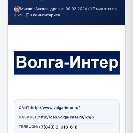
Михаил Александров
·
📅 09.02.2024
·
⏱️ 7 мин чтения
·
253
·
0 комментариев
http://www.volga-inter.ru/
САЙТ:
http://cab.volga-inter.ru/lkn/lkn/
КАБИНЕТ:
ТЕЛЕФОН:
+7(843) 2-618-618