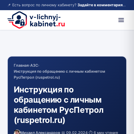
📌 Есть вопрос по личному кабинету?
Задайте в комментариях — ответим!
Главная
›
АЗС
›
Инструкция по обращению с личным кабинетом
РусПетрол (ruspetrol.ru)
Инструкция по
обращению с личным
кабинетом РусПетрол
(ruspetrol.ru)
Михаил Александров
·
📅 09.02.2024
·
⏱️ 6 мин чтения
·