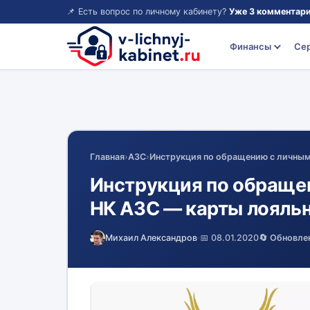
📌 Есть вопрос по личному кабинету?
Уже 3 комментари
Финансы
Се
Главная
›
АЗС
›
Инструкция по обращению с личным
Инструкция по обраще
НК АЗС — карты лояль
Михаил Александров
·
📅 08.01.2020
🔄 Обновле