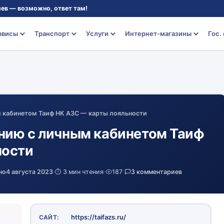
ев — возможно, ответ там!
рвисы
Транспорт
Услуги
Интернет-магазины
Гос.
 кабинетом Таиф НК АЗС — карты лояльности
нию с личным кабинетом Таиф
ности
но
4 августа 2023
·
⏱️ 3 мин чтения
·
187
·
3 комментариев
https://taifazs.ru/
САЙТ: