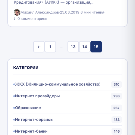
Кредитования» (АИЖК) — организация,
специализирующаяся на предоставлении гражданам
Михаил Александров
·
25.03.2019
·
3 мин чтения
·
РФ доступного жилья в рамках государственной
0 комментариев
жилищной политики. Главная цель…
←
1
…
13
14
15
КАТЕГОРИИ
ЖКХ (Жилищно-коммунальное хозяйство)
310
Интернет провайдеры
293
Образование
267
Интернет-сервисы
183
Интернет-банки
146