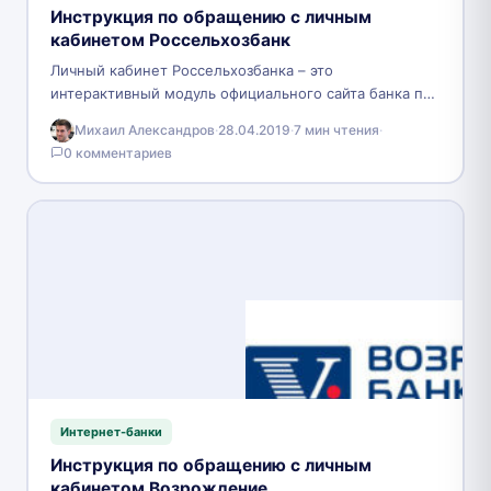
Инструкция по обращению с личным
кабинетом Россельхозбанк
Личный кабинет Россельхозбанка – это
интерактивный модуль официального сайта банка по
адресу: https://rshb.ru/. Изначально деятельность
Михаил Александров
·
28.04.2019
·
7 мин чтения
·
данного финансового учреждения была направлена
0 комментариев
на обслуживание…
Интернет-банки
Инструкция по обращению с личным
кабинетом Возрождение