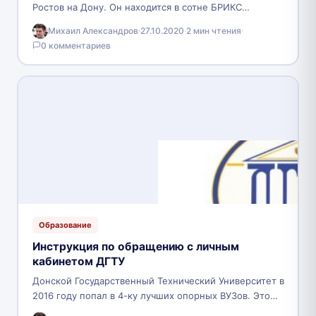
Ростов на Дону. Он находится в сотне БРИКС
благодаря высокому качеству образования. Также это
Михаил Александров
·
27.10.2020
·
2 мин чтения
·
учебное заведение представляет…
0 комментариев
Образование
Инструкция по обращению с личным
кабинетом ДГТУ
Донской Государственный Технический Университет в
2016 году попал в 4-ку лучших опорных ВУЗов. Это
учебное заведение регулярно выпускает