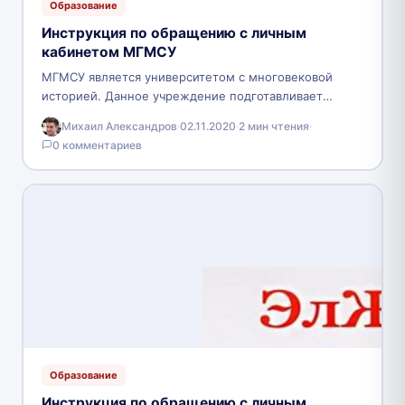
Образование
Инструкция по обращению с личным
кабинетом МГМСУ
МГМСУ является университетом с многовековой
историей. Данное учреждение подготавливает
квалифицированных людей в области медицины.
Михаил Александров
·
02.11.2020
·
2 мин чтения
·
Данный ВУЗ идет в ногу с современными
0 комментариев
технологиями,…
Образование
Инструкция по обращению с личным