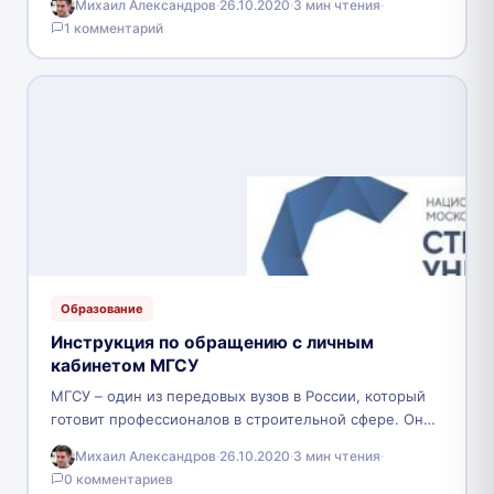
Михаил Александров
·
26.10.2020
·
3 мин чтения
·
профессионалов, чем оно, собственно,…
1 комментарий
Образование
Инструкция по обращению с личным
кабинетом МГСУ
МГСУ – один из передовых вузов в России, который
готовит профессионалов в строительной сфере. Он
начал свою работу в 1921 году и…
Михаил Александров
·
26.10.2020
·
3 мин чтения
·
0 комментариев