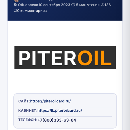
🔄 Обновлено
10 сентября 2023
·
⏱️ 5 мин чтения
·
136
·
0 комментариев
https://piteroilcard.ru/
САЙТ:
https://lk.piteroilcard.ru/
КАБИНЕТ:
ТЕЛЕФОН:
+7(800)333-63-64