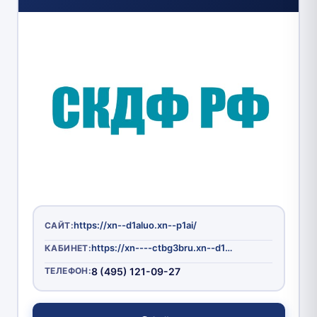
https://xn--d1aluo.xn--p1ai/
САЙТ:
https://xn----ctbg3bru.xn--d1aluo.xn--p1ai/Account/Login?ReturnUrl=%2Fconnect%2Fauthorize%2Fcallback%3Fclient_id%3Dskdf%26redirect_uri%3Dhttps%253A%252F%252Fxn--d1aluo.xn--p1ai%252FsigninCallback.html%26response_type%3Dcode%26scope%3Dopenid%2520profile%2520skdf_api%26state%3D5b0b7a0c27f642fc991577d236782709%26code_challenge%3Db__0_MGDET2crhLVfwmyq6c694rONp1687gt9d44eC4%26code_challenge_method%3DS256%26response_mode%3Dquery
КАБИНЕТ:
ТЕЛЕФОН:
8 (495) 121-09-27