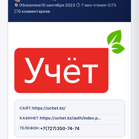
🔄 Обновлено
10 сентября 2023
·
⏱️ 7 мин чтения
·
73
·
0 комментариев
https://uchet.kz/
САЙТ:
https://uchet.kz/auth/index.php?login=yes&backurl=%2Fpages%2Fsignup.php
КАБИНЕТ:
ТЕЛЕФОН:
+7(727)350-74-74