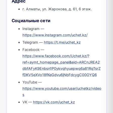
Адрес
г. Алматы, ул. Жарокова, д. 61, 6 этаж.
Социальные сети
Instagram —
https://www.instagram.com/uchet.kz/
Telegram —
https://t.me/uchet_kz
Facebook —
https://www.facebook.com/Uchet.kz/?
ref=aymt_homepage_panel&eid=ARCnJREA2
dbfAFyK9Enbsn1P0ykvqhyuepwq6a81RqTsrZ
fDKV5eXVo18fKeGdvu6jNbFdcygC00OYQ6
YouTube —
https://www.youtube.com/user/uchetkz/video
s
VK —
https://vk.com/uchet_kz