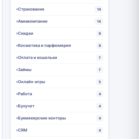
Страхование
14
Авиакомпании
14
Скидки
9
Косметика и парфюмерия
8
Оплата и кошельки
7
Займы
7
Онлайн-игры
5
Работа
4
Бухучет
4
Букмекерские конторы
4
CRM
4