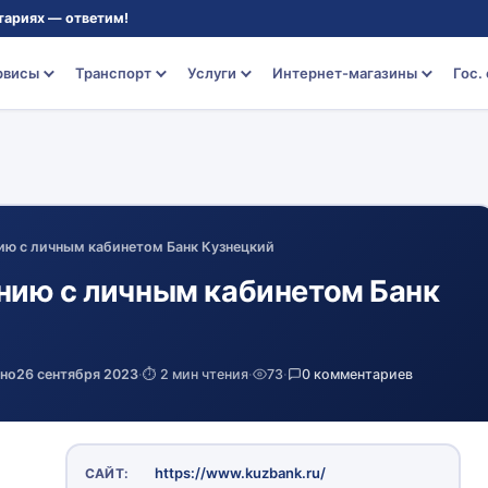
тариях — ответим!
рвисы
Транспорт
Услуги
Интернет-магазины
Гос.
ию с личным кабинетом Банк Кузнецкий
нию с личным кабинетом Банк
ено
26 сентября 2023
·
⏱️ 2 мин чтения
·
73
·
0 комментариев
https://www.kuzbank.ru/
САЙТ: