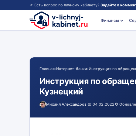
📌 Есть вопрос по личному кабинету?
Задайте в коммен
Финансы
Се
Главная
›
Интернет-банки
›
Инструкция по обращен
Инструкция по обраще
Кузнецкий
Михаил Александров
·
📅 04.02.2022
🔄 Обновл