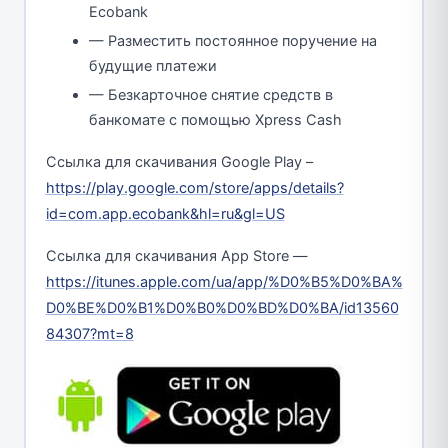
Ecobank
— Разместить постоянное поручение на
будущие платежи
— Безкарточное снятие средств в
банкомате с помощью Xpress Cash
Ссылка для скачивания Google Play –
https://play.google.com/store/apps/details?
id=com.app.ecobank&hl=ru&gl=US
Ссылка для скачивания App Store —
https://itunes.apple.com/ua/app/%D0%B5%D0%BA%
D0%BE%D0%B1%D0%B0%D0%BD%D0%BA/id13560
84307?mt=8