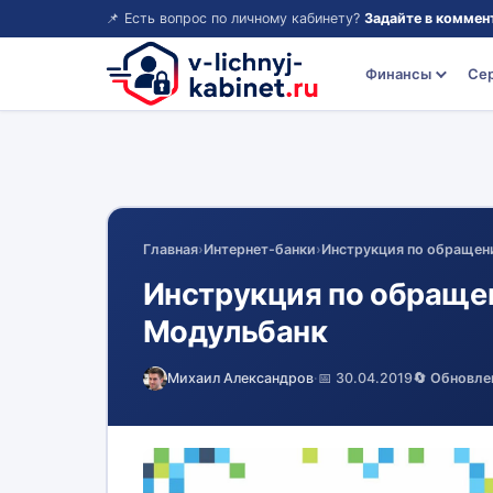
📌 Есть вопрос по личному кабинету?
Задайте в коммен
Финансы
Се
Главная
›
Интернет-банки
›
Инструкция по обращен
Инструкция по обраще
Модульбанк
Михаил Александров
·
📅 30.04.2019
🔄 Обновле