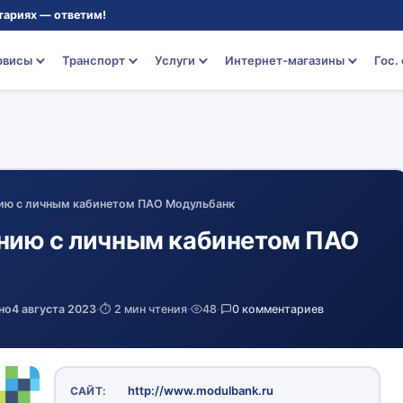
тариях — ответим!
рвисы
Транспорт
Услуги
Интернет-магазины
Гос.
ию с личным кабинетом ПАО Модульбанк
нию с личным кабинетом ПАО
но
4 августа 2023
·
⏱️ 2 мин чтения
·
48
·
0 комментариев
http://www.modulbank.ru
САЙТ: