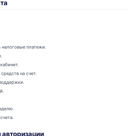
ета
 налоговые платежи.
.
кабинет.
средств на счет.
поддержки.
й.
еделю.
счета.
и авторизации