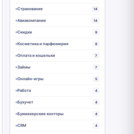
Страхование
14
Авиакомпании
14
Скидки
9
Косметика и парфюмерия
8
Оплата и кошельки
7
Займы
7
Онлайн-игры
5
Работа
4
Бухучет
4
Букмекерские конторы
4
CRM
4