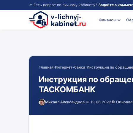
📌 Есть вопрос по личному кабинету?
Задайте в коммен
Финансы
Се
Главная
›
Интернет-банки
›
Инструкция по обраще
Инструкция по обраще
ТАСКОМБАНК
Михаил Александров
·
📅 19.06.2022
🔄 Обновле