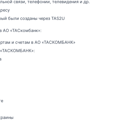
ьной связи, телефонии, телевидения и др.
дресу
рый были созданы через TAS2U
в АО «ТАСкомбанк»:
артам и счетам в АО «ТАСКОМБАНК»
О «ТАСКОМБАНК»:
а
те
краины