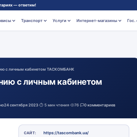
тариях — ответим!
рвисы
Транспорт
Услуги
Интернет-магазины
Гос.
нию с личным кабинетом ТАСКОМБАНК
нию с личным кабинетом
но
24 сентября 2023
·
⏱️ 5 мин чтения
·
76
·
0 комментариев
https://tascombank.ua/
САЙТ: