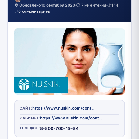
🔄 Обновлено
10 сентября 2023
·
⏱️ 7 мин чтения
·
144
·
0 комментариев
https://www.nuskin.com/content/nuskin/ru_RU/home.html
САЙТ:
https://www.nuskin.com/content/login/corporate/ru.html?destination=https%3A%2F%2Fwww.nuskin.com%2Fcontent%2Fnuskin%2Fru_RU%2Fsign-up.html&cancel=https%3A%2F%2Fwww.nuskin.com%2Fcontent%2Fnuskin%2Fru_RU%2Fsign-up.html&market=RU&localepage=undefined
КАБИНЕТ:
ТЕЛЕФОН:
8-800-700-19-84