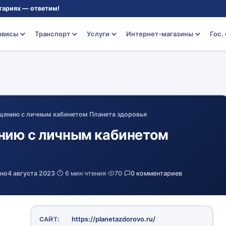
тариях — ответим!
рвисы
Транспорт
Услуги
Интернет-магазины
Гос.
щению с личным кабинетом Планета здоровья
нию с личным кабинетом
ено
4 августа 2023
·
⏱️ 6 мин чтения
·
70
·
0 комментариев
https://planetazdorovo.ru/
САЙТ: