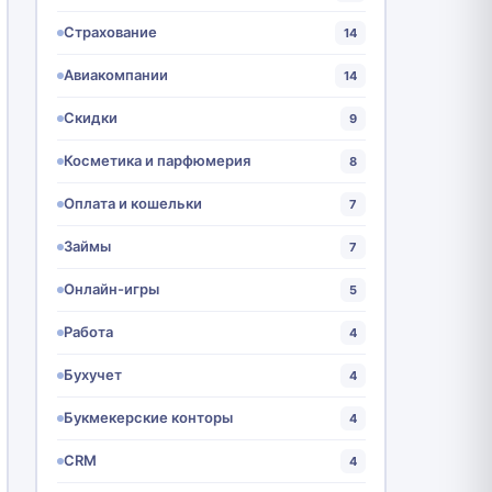
Страхование
14
Авиакомпании
14
Скидки
9
Косметика и парфюмерия
8
Оплата и кошельки
7
Займы
7
Онлайн-игры
5
Работа
4
Бухучет
4
Букмекерские конторы
4
CRM
4