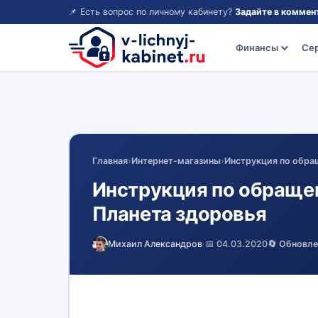
📌 Есть вопрос по личному кабинету?
Задайте в коммен
Финансы
Се
Главная
›
Интернет-магазины
›
Инструкция по обра
Инструкция по обраще
Планета здоровья
Михаил Александров
·
📅 04.03.2020
🔄 Обновл