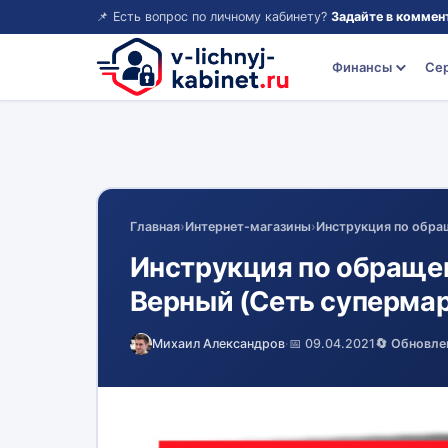
📌 Есть вопрос по личному кабинету?
Задайте в коммен
Финансы
Се
Главная
›
Интернет-магазины
›
Инструкция по обра
Инструкция по обраще
Верный (Сеть супермар
Михаил Александров
·
📅 09.04.2021
🔄 Обновле