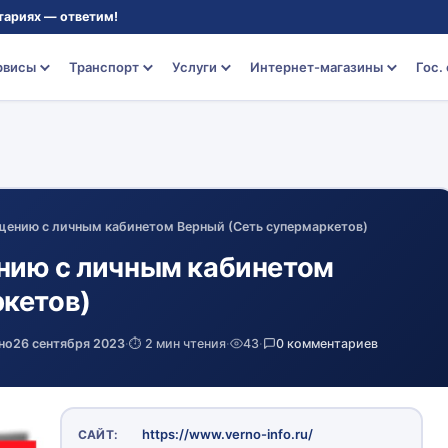
тариях — ответим!
рвисы
Транспорт
Услуги
Интернет-магазины
Гос.
щению с личным кабинетом Верный (Сеть супермаркетов)
нию с личным кабинетом
кетов)
но
26 сентября 2023
·
⏱️ 2 мин чтения
·
43
·
0 комментариев
https://www.verno-info.ru/
САЙТ: