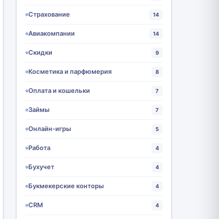
Страхование
14
Авиакомпании
14
Скидки
9
Косметика и парфюмерия
8
Оплата и кошельки
7
Займы
7
Онлайн-игры
5
Работа
4
Бухучет
4
Букмекерские конторы
4
CRM
4