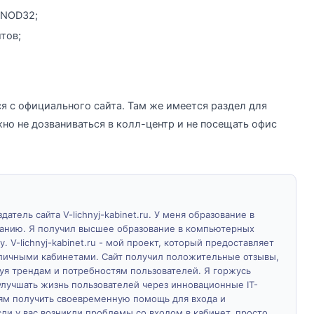
 NOD32;
тов;
я с официального сайта. Там же имеется раздел для
но не дозваниваться в колл-центр и не посещать офис
атель сайта V-lichnyj-kabinet.ru. У меня образование в
ванию. Я получил высшее образование в компьютерных
у. V-lichnyj-kabinet.ru - мой проект, который предоставляет
личными кабинетами. Сайт получил положительные отзывы,
дуя трендам и потребностям пользователей. Я горжусь
лучшать жизнь пользователей через инновационные IT-
м получить своевременную помощь для входа и
ли у вас возникли проблемы со входом в кабинет, просто