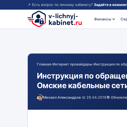
📌 Есть вопрос по личному кабинету?
Задайте в коммен
Финансы
Се
Главная
›
Интернет провайдеры
›
Инструкция по об
Инструкция по обраще
Омские кабельные сет
Михаил Александров
·
📅 29.04.2019
🔄 Обновле