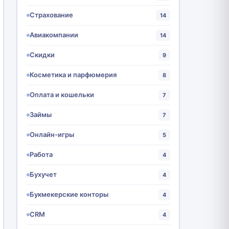
Страхование
14
Авиакомпании
14
Скидки
9
Косметика и парфюмерия
8
Оплата и кошельки
7
Займы
7
Онлайн-игры
5
Работа
4
Бухучет
4
Букмекерские конторы
4
CRM
4