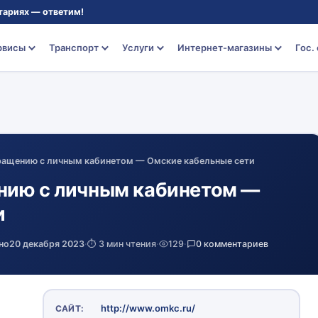
тариях — ответим!
рвисы
Транспорт
Услуги
Интернет-магазины
Гос.
ращению с личным кабинетом — Омские кабельные сети
нию с личным кабинетом —
и
но
20 декабря 2023
·
⏱️ 3 мин чтения
·
129
·
0 комментариев
http://www.omkc.ru/
САЙТ: