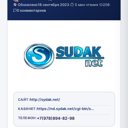
🔄 Обновлено
18 сентября 2023
·
⏱️ 5 мин чтения
·
208
·
0 комментариев
http://sydak.net/
САЙТ:
https://nd.sydak.net/cgi-bin/stat.pl
КАБИНЕТ:
ТЕЛЕФОН:
+7(978)894-82-98