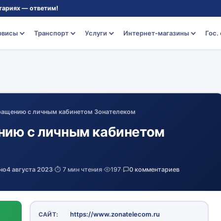
тариях — ответим!
рвисы
Транспорт
Услуги
Интернет-магазины
Гос.
ращению с личным кабинетом Зонателеком
нию с личным кабинетом
но
4 августа 2023
·
⏱️ 7 мин чтения
·
197
·
0 комментариев
https://www.zonatelecom.ru
САЙТ: