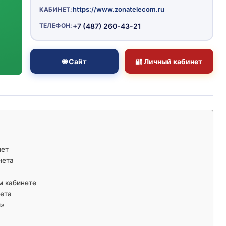
https://www.zonatelecom.ru
КАБИНЕТ:
ТЕЛЕФОН:
+7 (487) 260-43-21
🌐 Сайт
🔐 Личный кабинет
нет
нета
м кабинете
нета
м»