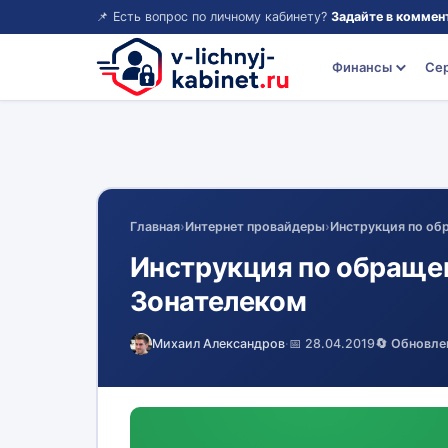
📌 Есть вопрос по личному кабинету?
Задайте в коммен
Финансы
Се
Главная
›
Интернет провайдеры
›
Инструкция по об
Инструкция по обраще
Зонателеком
Михаил Александров
·
📅 28.04.2019
🔄 Обновле