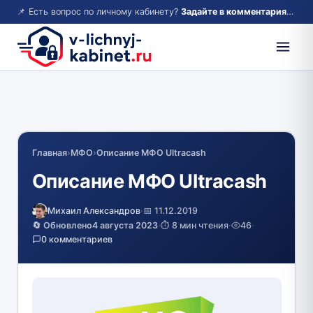
📌 Есть вопрос по личному кабинету?
Задайте в комментариях — ответим!
Главная
›
МФО
›
Описание МФО Ultracash
Описание МФО Ultracash
Михаил Александров
·
📅 11.12.2019
🔄 Обновлено
4 августа 2023
·
⏱️ 8 мин чтения
·
46
·
0 комментариев