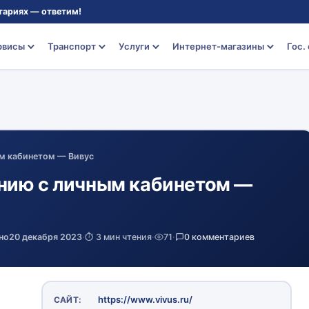
тариях — ответим!
рвисы
Транспорт
Услуги
Интернет-магазины
Гос.
м кабинетом — Вивус
нию с личным кабинетом —
но
20 декабря 2023
·
⏱️ 3 мин чтения
·
71
·
0 комментариев
https://www.vivus.ru/
САЙТ: