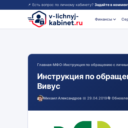
📌 Есть вопрос по личному кабинету?
Задайте в коммен
Финансы
Се
Главная
›
МФО
›
Инструкция по обращению с личны
Инструкция по обраще
Вивус
Михаил Александров
·
📅 29.04.2019
🔄 Обновле