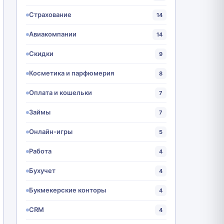
Страхование
14
Авиакомпании
14
Скидки
9
Косметика и парфюмерия
8
Оплата и кошельки
7
Займы
7
Онлайн-игры
5
Работа
4
Бухучет
4
Букмекерские конторы
4
CRM
4