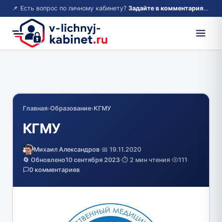
📌 Есть вопрос по личному кабинету?
Задайте в комментариях — ответим!
Главная
›
Образование
›
КГМУ
КГМУ
Михаил Александров
·
📅 19.11.2020
🔄 Обновлено
10 сентября 2023
·
⏱️ 2 мин чтения
·
111
·
0 комментариев