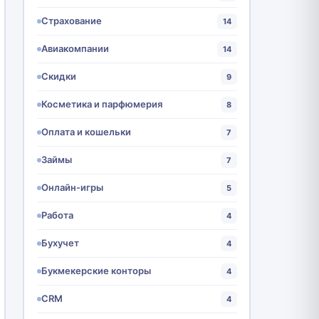
Страхование
14
Авиакомпании
14
Скидки
9
Косметика и парфюмерия
8
Оплата и кошельки
7
Займы
7
Онлайн-игры
5
Работа
4
Бухучет
4
Букмекерские конторы
4
CRM
4