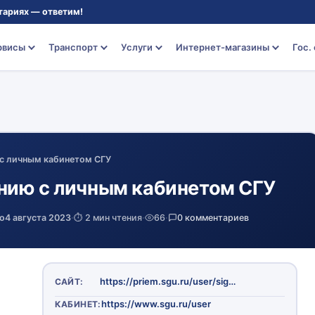
тариях — ответим!
рвисы
Транспорт
Услуги
Интернет-магазины
Гос.
с личным кабинетом СГУ
нию с личным кабинетом СГУ
о
4 августа 2023
·
⏱️ 2 мин чтения
·
66
·
0 комментариев
https://priem.sgu.ru/user/sign-in/login
САЙТ:
https://www.sgu.ru/user
КАБИНЕТ: