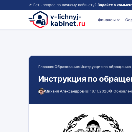
📌 Есть вопрос по личному кабинету?
Задайте в коммен
Финансы
Се
Главная
›
Образование
›
Инструкция по обращению 
Инструкция по обраще
Михаил Александров
·
📅 18.11.2020
🔄 Обновлен