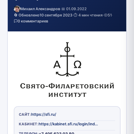
Михаил Александров
·
📅 01.09.2022
🔄 Обновлено
10 сентября 2023
·
⏱️ 4 мин чтения
·
51
·
0 комментариев
https://sfi.ru/
САЙТ:
https://kabinet.sfi.ru/login/index.php
КАБИНЕТ:
ТЕЛЕФОН:
+7 495 623 03 80