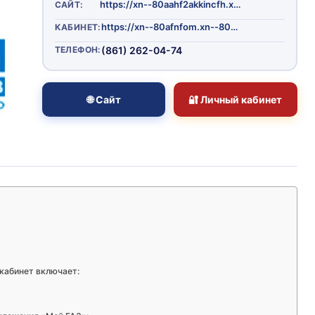
https://xn--80aahf2akkincfh.xn--p1ai/
САЙТ:
https://xn--80afnfom.xn--80ahmohdapg.xn--80asehdb/auth/sign-in
КАБИНЕТ:
ТЕЛЕФОН:
(861) 262-04-74
🌐 Сайт
🔐 Личный кабинет
кабинет включает: