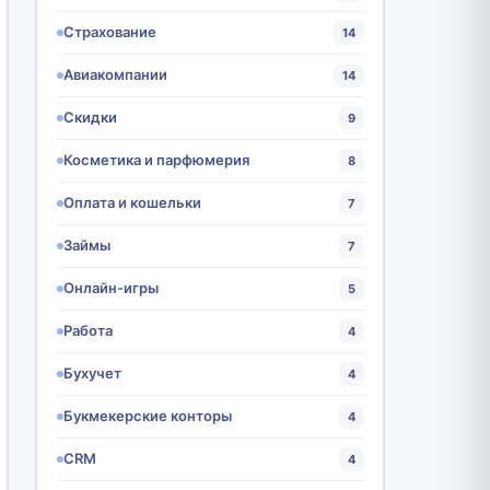
Страхование
14
Авиакомпании
14
Скидки
9
Косметика и парфюмерия
8
Оплата и кошельки
7
Займы
7
Онлайн-игры
5
Работа
4
Бухучет
4
Букмекерские конторы
4
CRM
4