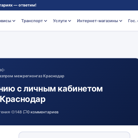
тариях — ответим!
рвисы
Транспорт
Услуги
Интернет-магазины
Гос.
о)
›
азпром межрегионгаз Краснодар
нию с личным кабинетом
 Краснодар
тения
·
148
·
0 комментариев