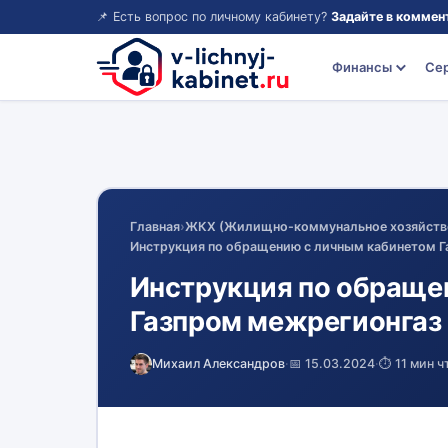
📌 Есть вопрос по личному кабинету?
Задайте в коммен
Финансы
Се
Главная
›
ЖКХ (Жилищно-коммунальное хозяйств
Инструкция по обращению с личным кабинетом Г
Инструкция по обраще
Газпром межрегионгаз
Михаил Александров
·
📅 15.03.2024
·
⏱️ 11 мин ч