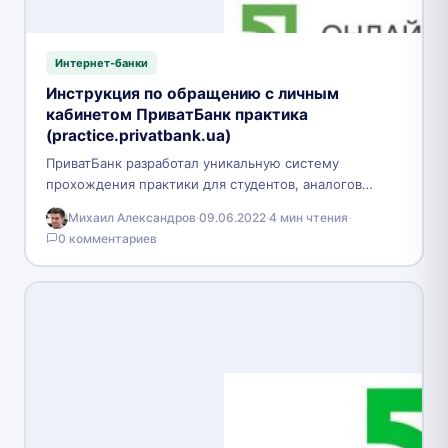
Интернет-банки
Инструкция по обращению с личным
кабинетом ПриватБанк практика
(practice.privatbank.ua)
ПриватБанк разработал уникальную систему
прохождения практики для студентов, аналогов
которой нет в мире. Студент может пройти практику
Михаил Александров
·
09.06.2022
·
4 мин чтения
·
с любого места, где есть…
0 комментариев