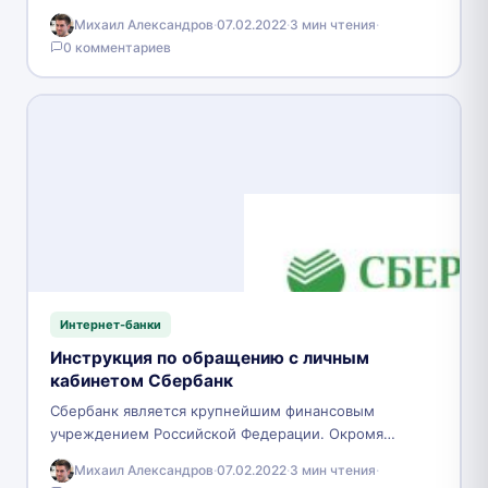
Российской федерации, в том числе и…
Михаил Александров
·
07.02.2022
·
3 мин чтения
·
0 комментариев
Интернет-банки
Инструкция по обращению с личным
кабинетом Сбербанк
Сбербанк является крупнейшим финансовым
учреждением Российской Федерации. Окромя
предоставления услуг физическим и юридическим
Михаил Александров
·
07.02.2022
·
3 мин чтения
·
лицам, данное заведения также занимается