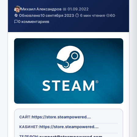
Михаил Александров
·
📅 01.09.2022
🔄 Обновлено
10 сентября 2023
·
⏱️ 6 мин чтения
·
60
·
0 комментариев
https://store.steampowered.com/
САЙТ:
https://store.steampowered.com/login/?redir=%3Fl%3Drussian&redir_ssl=1&snr=1_4_4__global-header
КАБИНЕТ:
ТЕЛЕФОН:
support@steampowered.com