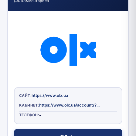
0 комментариев
https://www.olx.ua
САЙТ:
https://www.olx.ua/account/?ref%5B0%5D%5Baction%5D=myaccount&ref%5B0%5D%5Bmethod%5D=index#login
КАБИНЕТ:
ТЕЛЕФОН:
-