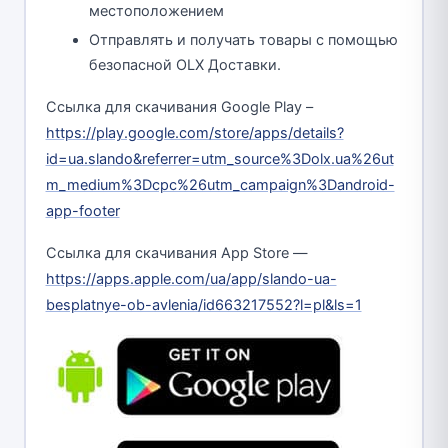
местоположением
Отправлять и получать товары с помощью
безопасной OLX Доставки.
Ссылка для скачивания Google Play –
https://play.google.com/store/apps/details?
id=ua.slando&referrer=utm_source%3Dolx.ua%26ut
m_medium%3Dcpc%26utm_campaign%3Dandroid-
app-footer
Ссылка для скачивания App Store —
https://apps.apple.com/ua/app/slando-ua-
besplatnye-ob-avlenia/id663217552?l=pl&ls=1