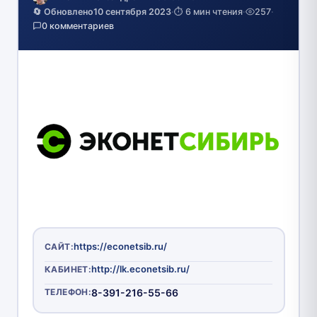
🔄 Обновлено
10 сентября 2023
·
⏱️ 6 мин чтения
·
257
·
0 комментариев
https://econetsib.ru/
САЙТ:
http://lk.econetsib.ru/
КАБИНЕТ:
ТЕЛЕФОН:
8-391-216-55-66