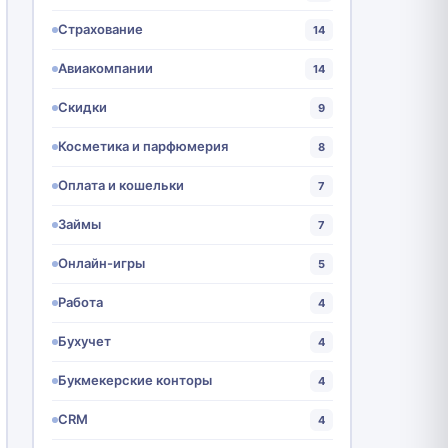
Страхование
14
Авиакомпании
14
Скидки
9
Косметика и парфюмерия
8
Оплата и кошельки
7
Займы
7
Онлайн-игры
5
Работа
4
Бухучет
4
Букмекерские конторы
4
CRM
4