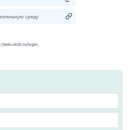
/edu.oktb.ru/login;