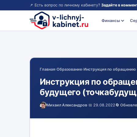
📌 Есть вопрос по личному кабинету?
Задайте в коммен
Финансы
Се
Главная
›
Образование
›
Инструкция по обращению 
Инструкция по обраще
будущего (точкабудущ
Михаил Александров
·
📅 29.08.2022
🔄 Обновл