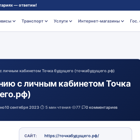
тариях — ответим!
рвисы
Транспорт
Услуги
Интернет-магазины
Гос.
с личным кабинетом Точка будущего (точкабудущего.рф)
нию с личным кабинетом Точка
его.рф)
ено
10 сентября 2023
·
⏱️ 5 мин чтения
·
77
·
0 комментариев
https://точкабудущего.рф/
САЙТ: