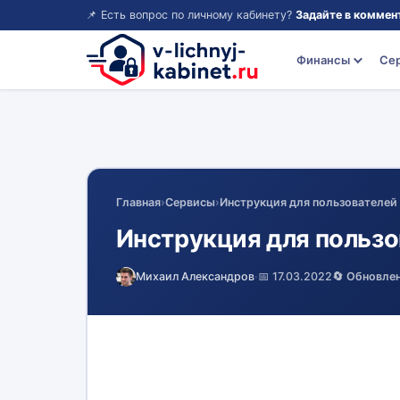
📌 Есть вопрос по личному кабинету?
Задайте в коммен
Финансы
Се
Главная
›
Сервисы
›
Инструкция для пользователей 
Инструкция для пользо
Михаил Александров
·
📅 17.03.2022
🔄 Обновле