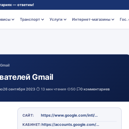
тариях — ответим!
рвисы
Транспорт
Услуги
Интернет-магазины
Гос.
Gmail
вателей Gmail
но
26 сентября 2023
·
⏱️ 13 мин чтения
·
50
·
0 комментариев
https://www.google.com/intl/ru/gmail/about/
САЙТ:
https://accounts.google.com/signin/v2/identifier?continue=https%3A%2F%2Fmail.google.com%2Fmail%2F&service=mail&sacu=1&rip=1&flowName=GlifWebSignIn&flowEntry=ServiceLogin
КАБИНЕТ: