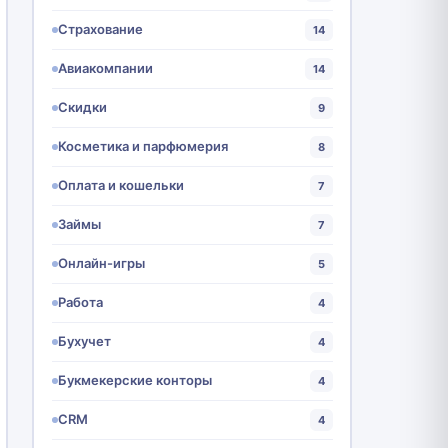
Страхование
14
Авиакомпании
14
Скидки
9
Косметика и парфюмерия
8
Оплата и кошельки
7
Займы
7
Онлайн-игры
5
Работа
4
Бухучет
4
Букмекерские конторы
4
CRM
4