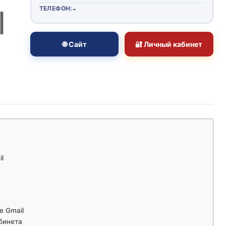
ТЕЛЕФОН:
-
🌐 Сайт
🔐 Личный кабинет
l
е Gmail
бинета