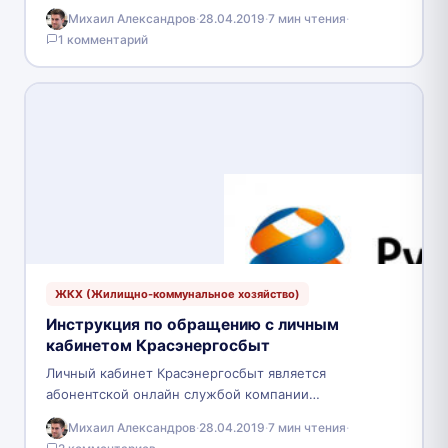
Компании. В точке доступа осуществляется
Михаил Александров
·
28.04.2019
·
7 мин чтения
·
сохранение и обработка персонифицированных
1 комментарий
данных клиента,…
ЖКХ (Жилищно-коммунальное хозяйство)
Инструкция по обращению с личным
кабинетом Красэнергосбыт
Личный кабинет Красэнергосбыт является
абонентской онлайн службой компании
«Красноярскэнергосбыт» («РусГидро»). Предприятия
Михаил Александров
·
28.04.2019
·
7 мин чтения
·
занимаются подачей электроэнергии населению, и