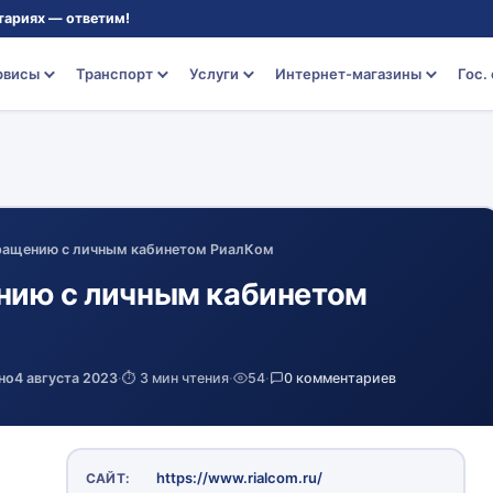
тариях — ответим!
рвисы
Транспорт
Услуги
Интернет-магазины
Гос.
ращению с личным кабинетом РиалКом
нию с личным кабинетом
но
4 августа 2023
·
⏱️ 3 мин чтения
·
54
·
0 комментариев
https://www.rialcom.ru/
САЙТ: