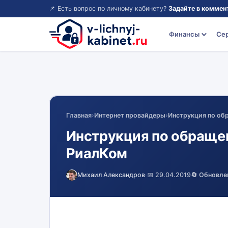
📌 Есть вопрос по личному кабинету?
Задайте в коммен
Финансы
Се
Главная
›
Интернет провайдеры
›
Инструкция по об
Инструкция по обраще
РиалКом
Михаил Александров
·
📅 29.04.2019
🔄 Обновле