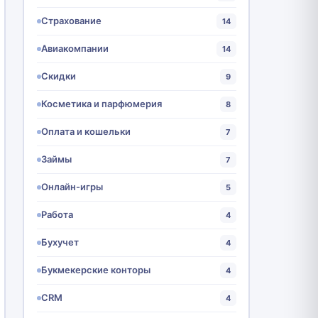
Страхование
14
Авиакомпании
14
Скидки
9
Косметика и парфюмерия
8
Оплата и кошельки
7
Займы
7
Онлайн-игры
5
Работа
4
Бухучет
4
Букмекерские конторы
4
CRM
4