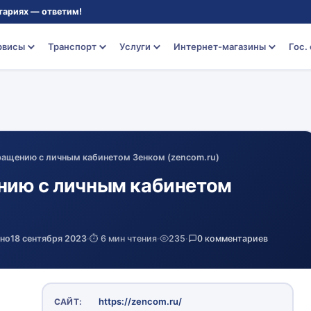
тариях — ответим!
рвисы
Транспорт
Услуги
Интернет-магазины
Гос.
ращению с личным кабинетом Зенком (zencom.ru)
нию с личным кабинетом
ено
18 сентября 2023
·
⏱️ 6 мин чтения
·
235
·
0 комментариев
https://zencom.ru/
САЙТ: