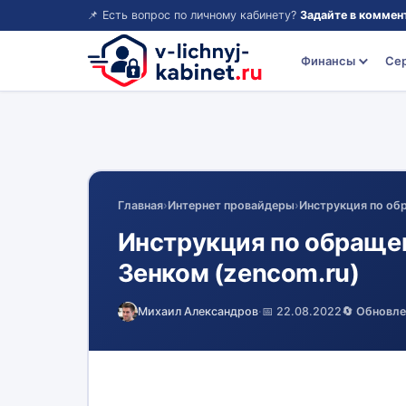
📌 Есть вопрос по личному кабинету?
Задайте в коммен
Финансы
Се
Главная
›
Интернет провайдеры
›
Инструкция по об
Инструкция по обраще
Зенком (zencom.ru)
Михаил Александров
·
📅 22.08.2022
🔄 Обновл