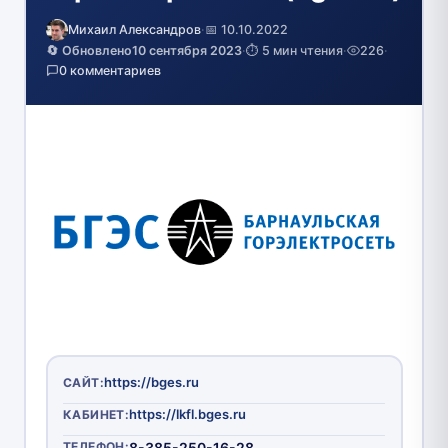
Михаил Александров
·
📅 10.10.2022
🔄 Обновлено
10 сентября 2023
·
⏱️ 5 мин чтения
·
226
·
0 комментариев
https://bges.ru
САЙТ:
https://lkfl.bges.ru
КАБИНЕТ:
ТЕЛЕФОН:
8-385-250-16-28